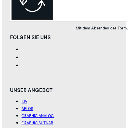
KOLLEKTION
Mit dem Absenden des Formul
FOLGEN SIE UNS
TAPIR
WALRUS
WHITE
SILVER
UNSER ANGEBOT
ENTDECKEN SIE
DIE GRAPHIC
IDA
SUTNAR
KOLLEKTION
APLOS
GRAPHIC ANALOG
GRAPHIC SUTNAR
INDIGO