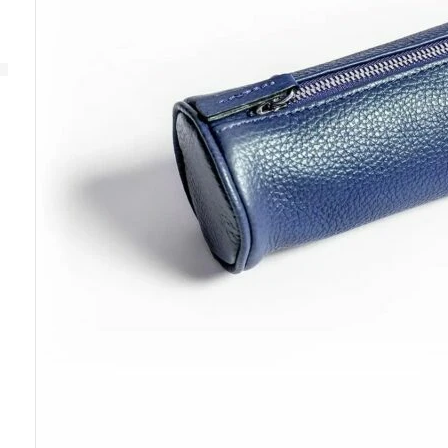
SERVICE
GRAPHIC
GRAPHIC SUTNAR
ANALOG
GARANTIE
GRAPHIC
SUTNAR
PFLEGE UND WARTUNG
IHRER UHR
SERVICE
APLOS
GRAPHIC
MINOR
FRANZ
ORBIS
EMERSON
KAFKA
FITTIPALDI
ANDERE AUSVERKAUFTE
SERIE