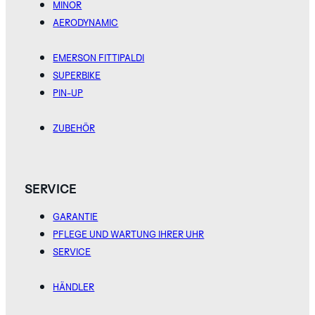
MINOR
GREY
IVORY
PINK
AERODYNAMIC
ENTDECKEN SIE
DIE ROBOTIC
EMERSON FITTIPALDI
ONE
KOLLEKTION
SUPERBIKE
PIN-UP
ZUBEHÖR
TITANIUM
SERVICE
GREEN
GARANTIE
ENTDECKEN SIE
PFLEGE UND WARTUNG IHRER UHR
DIE
SERVICE
AERODYNAMIC
KOLLEKTION
HÄNDLER