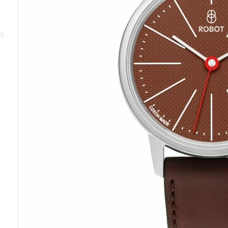
SERVICE
GRAPHIC
GRAPHIC SUTNAR
ANALOG
GARANTIE
GRAPHIC
SUTNAR
PFLEGE UND WARTUNG
IHRER UHR
SERVICE
APLOS
GRAPHIC
MINOR
FRANZ
ORBIS
EMERSON
KAFKA
FITTIPALDI
ANDERE AUSVERKAUFTE
SERIE