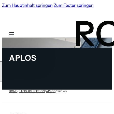
Zum Hauptinhalt springen
Zum Footer springen
APLOS
BASIS KOLLEKTION
LIMITIERTE
SPECTRA
HOME
/
BASIS KOLLEKTION
/
APLOS
/
BROWN
AUFLAGEN
ROBOTIC ONE
NEU
SPECTRA