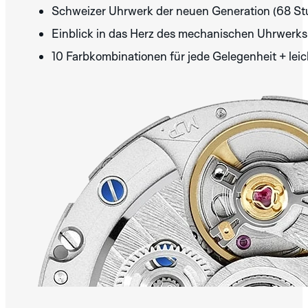
Schweizer Uhrwerk der neuen Generation (68 Stu
GREY
IVORY
PINK
Einblick in das Herz des mechanischen Uhrwerks 
ENTDECKEN SIE
DIE ROBOTIC
10 Farbkombinationen für jede Gelegenheit + le
ONE
KOLLEKTION
TITANIUM
GREEN
ENTDECKEN SIE
DIE
AERODYNAMIC
KOLLEKTION