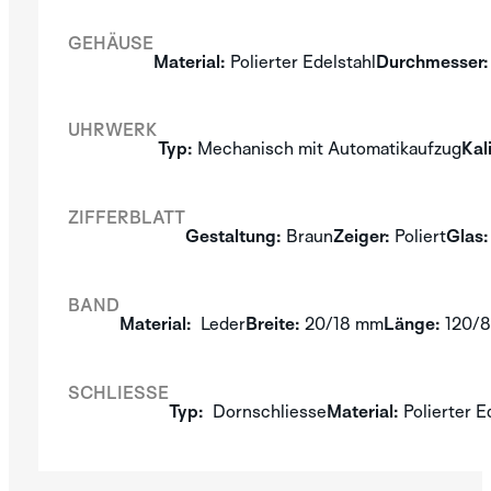
GEHÄUSE
SILVER
Material:
Polierter Edelstahl
Durchmesser:
ENTDECKEN SIE
DIE APLOS
UHRWERK
KOLLEKTION
Typ:
Mechanisch mit Automatikaufzug
Kal
ZIFFERBLATT
Gestaltung:
Braun
Zeiger:
Poliert
Glas:
BAND
Material:
Leder
Breite:
20/18 mm
Länge:
120/
SCHLIESSE
Typ:
Dornschliesse
Material:
Polierter E