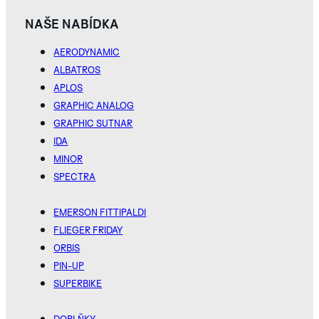
NAŠE NABÍDKA
PROZKOUMEJTE
KOLEKCI ROBOTIC
AERODYNAMIC
ONE
ALBATROS
BLACK
BROWN
GR
APLOS
GRAPHIC ANALOG
GRAPHIC SUTNAR
BLACK
IDA
NICKEL
MINOR
SPECTRA
PROZKOUMEJTE
KOLEKCI
AERODYNAMIC
EMERSON FITTIPALDI
FLIEGER FRIDAY
SILVER
ORBIS
PIN-UP
PROZKOUMEJTE
SUPERBIKE
KOLEKCI IDA
DOPLŇKY