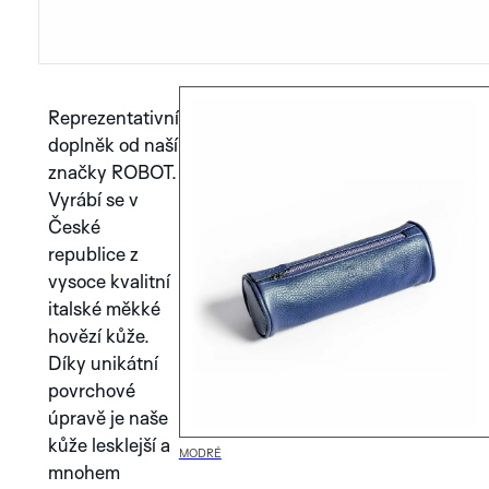
GREEN
AURA
SUN
PVD
TITANIUM
COBALT
BRO
GREEN
BLUE
AUR
PVD
Reprezentativní
doplněk od naší
značky ROBOT.
Vyrábí se v
NO. 1
České
republice z
PROZKOUMEJTE
vysoce kvalitní
KOLEKCI ARTISAN
SILVER
BLUE
BL
italské měkké
SILVER
ANTHRACITE
NOVINKA
hovězí kůže.
Díky unikátní
PROZKOUMEJTE
povrchové
KOLEKCI SPECTRA
úpravě je naše
kůže lesklejší a
MODRÉ
mnohem