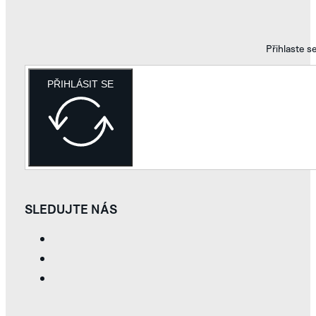
Přihlaste s
PŘIHLÁSIT SE
SLEDUJTE NÁS
TAPIR
WALRUS
WHITE
SILVER
PROZKOUMEJTE
KOLEKCI GRAPHIC
SUTNAR
INDIGO