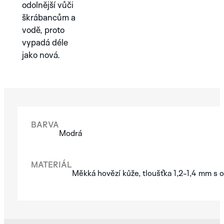
odolnější vůči
škrábancům a
CAMEL
ELEPHANT
RHI
ARDOISE
BLUE
BLA
vodě, proto
vypadá déle
SILVER
IVORY
PI
SILVER
BLUE
jako nová.
PROZKOUMEJTE
AURA
AURA
NE
KOLEKCI ALBATRO
SUNRAY
BARVA
Modrá
LE
MONACO
SPA
MANS
BLACK
GRE
BLUE
BLACK
MATERIÁL
Měkká hovězí kůže, tloušťka 1,2-1,4 mm s
STREAMLINE
COPPER
SILV
PROZKOUMEJTE
BEIGE
BROWN
MET
PROZKOUMEJTE
KOLEKCI MINOR
KOLEKCI GRAPHIC
ANALOG