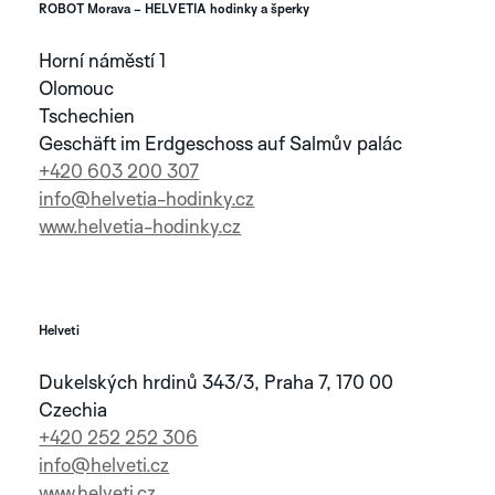
SILVER
ANTHRACITE
ROBOT Morava – HELVETIA hodinky a šperky
Horní náměstí 1
ENTDECKEN SIE
BRONZE
INDY
LE
AURA
SUNBURN
MANS
DIE SPECTRA
Olomouc
PVD
BLUE
KOLLEKTION
Tschechien
Geschäft im Erdgeschoss auf Salmův palác
BLACK
BRONZE
COBALT
NICKEL
AURA
BLUE
+420 603 200 307
PVD
info@helvetia-hodinky.cz
www.helvetia-hodinky.cz
SILVER
BLUE
BLACK
Helveti
NEU
SILVER
Dukelských hrdinů 343/3, Praha 7, 170 00
Czechia
ENTDECKEN SIE
+420 252 252 306
DIE ALBATROS
info@helveti.cz
KOLLEKTION
CAMEL
ELEPHANT
RHINO
ARDOISE
BLUE
BLACK
www.helveti.cz