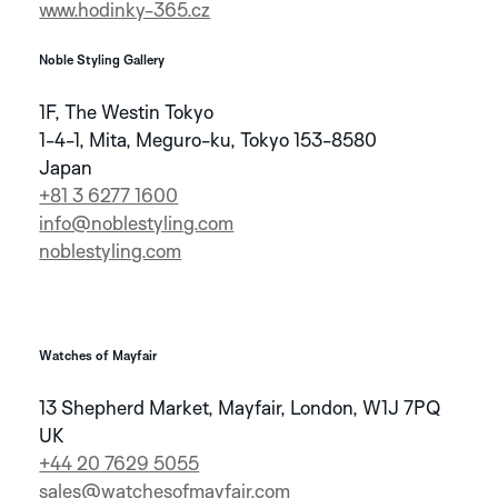
www.hodinky-365.cz
KOLLEKTION
Noble Styling Gallery
1F, The Westin Tokyo
1-4-1, Mita, Meguro-ku, Tokyo 153-8580
Japan
+81 3 6277 1600
info@noblestyling.com
noblestyling.com
TAPIR
WALRUS
WHITE
SILVER
Watches of Mayfair
ENTDECKEN SIE
DIE GRAPHIC
SUTNAR
13 Shepherd Market, Mayfair, London, W1J 7PQ
KOLLEKTION
UK
+44 20 7629 5055
sales@watchesofmayfair.com
INDIGO