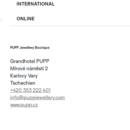
SERVICE
INTERNATIONAL
GRAPHIC
GRAPHIC SUTNAR
ANALOG
ONLINE
GARANTIE
GRAPHIC
SUTNAR
PFLEGE UND WARTUNG
IHRER UHR
PUPP Jewellery Boutique
Grandhotel PUPP
SERVICE
APLOS
GRAPHIC
MINOR
Mírové náměstí 2
FRANZ
ORBIS
EMERSON
Karlovy Vary
KAFKA
FITTIPALDI
Tschechien
+420 353 222 401
ANDERE AUSVERKAUFTE
info@puppjewellery.com
SERIE
www.pupp.cz