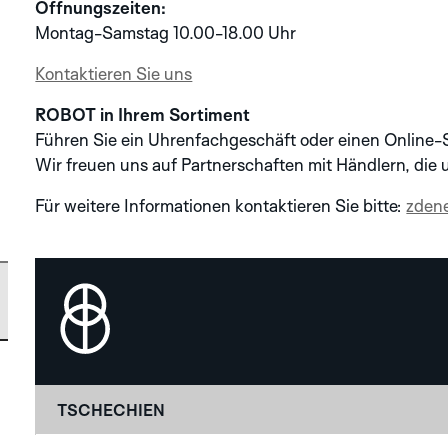
Öffnungszeiten:
Montag-Samstag 10.00-18.00 Uhr
ALBATROS
ROBOTIC ONE
NEU
NEU
Kontaktieren Sie uns
ROBOT in Ihrem Sortiment
MINOR
ALBATROS
NEU
NEU
NEU
Führen Sie ein Uhrenfachgeschäft oder einen Online
Wir freuen uns auf Partnerschaften mit Händlern, die u
AERODYNAMIC
MINOR
Für weitere Informationen kontaktieren Sie bitte:
zden
ÜBER UNS
IDA
AERODYNAMIC
KONTAKT
UNSERE GESCHICHTE
APLOS
IDA
MANUFAKTUR-
HÄNDLER
PRODUKTION
GRAPHIC ANALOG
APLOS
TSCHECHIEN
KONTAKTIEREN SIE UNS
KATALOG