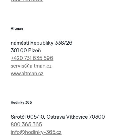
BLACK
BLUE
BROWN
AURA
NERA
SILVER
Altman
náměstí Republiky 338/26
ENTDECKEN SIE
301 00 Plzeň
DIE IDA
KOLLEKTION
+420 731 635 596
servis@altman.cz
www.altman.cz
BLACK
ENTDECKEN SIE
DIE GRAPHIC
ANALOG
Hodinky 365
KOLLEKTION
MONACO
SPA
BLACK
GREY
Sirotčí 605/10, Ostrava Vítkovice 70300
800 365 365
ENTDECKEN SIE
COPPER
SILVER
STREAMLINE
info@hodinky-365.cz
BROWN
METALIC
BEIGE
DIE MINOR