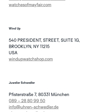
watchesofmayfair.com
GREY
IVORY
PINK
ENTDECKEN SIE
DIE ROBOTIC
ONE
KOLLEKTION
Wind Up
540 PRESIDENT, STREET, SUITE 1G,
BROOKLYN, NY 11215
USA
windupwatchshop.com
TITANIUM
GREEN
ENTDECKEN SIE
Juwelier Schwedler
DIE
AERODYNAMIC
Pfisterstraße 7, 80331 München
KOLLEKTION
089 – 28 80 99 50
info@uhren-schwedler.de