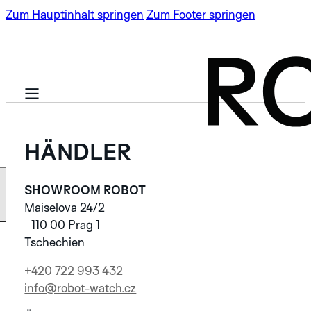
Zum Hauptinhalt springen
Zum Footer springen
HÄNDLER
SHOWROOM ROBOT
BASIS KOLLEKTION
Maiselova 24/2
110 00 Prag 1
Tschechien
LIMITIERTE
SPECTRA
AUFLAGEN
+420 722 993 432
info@robot-watch.cz
ROBOTIC ONE
NEU
SPECTRA