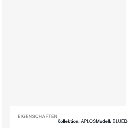
EIGENSCHAFTEN
Kollektion:
APLOS
Modell:
BLUE
D