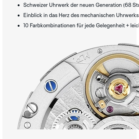
Schweizer Uhrwerk der neuen Generation (68 Stu
GREY
IVORY
PINK
Einblick in das Herz des mechanischen Uhrwerks 
ENTDECKEN SIE
DIE ROBOTIC
10 Farbkombinationen für jede Gelegenheit + le
ONE
KOLLEKTION
TITANIUM
GREEN
ENTDECKEN SIE
DIE
AERODYNAMIC
KOLLEKTION