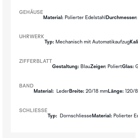
GEHÄUSE
SILVER
Material:
Polierter Edelstahl
Durchmesser:
ENTDECKEN SIE
DIE APLOS
UHRWERK
KOLLEKTION
Typ:
Mechanisch mit Automatikaufzug
Kal
ZIFFERBLATT
Gestaltung:
Blau
Zeiger:
Poliert
Glas:
G
BAND
Material:
Leder
Breite:
20/18 mm
Länge:
120/
SCHLIESSE
Typ:
Dornschliesse
Material:
Polierter E