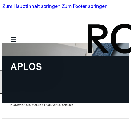
Zum Hauptinhalt springen
Zum Footer springen
APLOS
BASIS KOLLEKTION
LIMITIERTE
SPECTRA
HOME
/
BASIS KOLLEKTION
/
APLOS
/
BLUE
AUFLAGEN
ROBOTIC ONE
NEU
SPECTRA