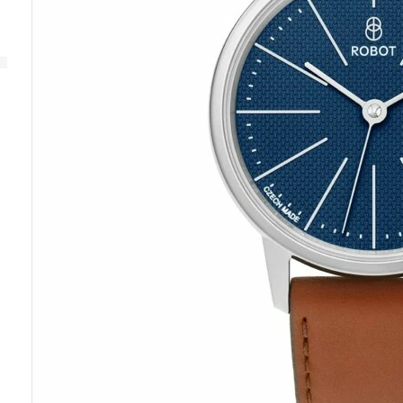
SERVICE
GRAPHIC
GRAPHIC SUTNAR
ANALOG
GARANTIE
GRAPHIC
SUTNAR
PFLEGE UND WARTUNG
IHRER UHR
SERVICE
APLOS
GRAPHIC
MINOR
FRANZ
ORBIS
EMERSON
KAFKA
FITTIPALDI
ANDERE AUSVERKAUFTE
SERIE