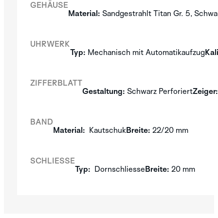
GEHÄUSE
BLACK
BLUE
BROWN
Material:
Sandgestrahlt Titan Gr. 5, Schw
UHRWERK
AURA
NERA
SILVER
Typ:
Mechanisch mit Automatikaufzug
Kal
ENTDECKEN SIE
DIE IDA
ZIFFERBLATT
KOLLEKTION
Gestaltung:
Schwarz Perforiert
Zeiger:
BLACK
BAND
Material:
Kautschuk
Breite:
22/20 mm
ENTDECKEN SIE
DIE GRAPHIC
SCHLIESSE
ANALOG
Typ:
Dornschliesse
Breite:
20 mm
KOLLEKTION
MONACO
SPA
BLACK
GREY
ENTDECKEN SIE
COPPER
SILVER
STREAMLINE
BROWN
METALIC
BEIGE
DIE MINOR