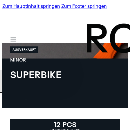
Zum Hauptinhalt springen
Zum Footer springen
AUSVERKAUFT
MINOR
SUPERBIKE
BASIS KOLLEKTION
LIMITIERTE
SPECTRA
AUFLAGEN
12 PCS
ROBOTIC ONE
NEU
SPECTRA