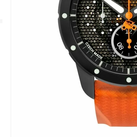
SERVICE
GRAPHIC
GRAPHIC SUTNAR
ANALOG
GARANTIE
GRAPHIC
SUTNAR
PFLEGE UND WARTUNG
IHRER UHR
SERVICE
APLOS
GRAPHIC
MINOR
FRANZ
ORBIS
EMERSON
KAFKA
FITTIPALDI
ANDERE AUSVERKAUFTE
SERIE