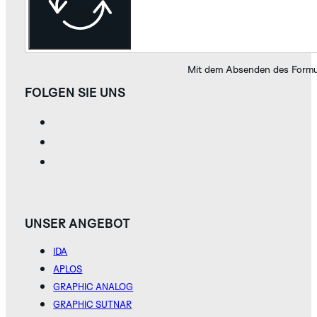
KOLLEKTION
Mit dem Absenden des Formul
FOLGEN SIE UNS
TAPIR
WALRUS
WHITE
SILVER
UNSER ANGEBOT
ENTDECKEN SIE
DIE GRAPHIC
IDA
SUTNAR
KOLLEKTION
APLOS
GRAPHIC ANALOG
GRAPHIC SUTNAR
INDIGO