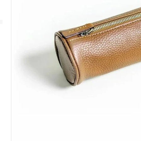
SERVICE
GRAPHIC
GRAPHIC SUTNAR
ANALOG
GARANTIE
GRAPHIC
SUTNAR
PFLEGE UND WARTUNG
IHRER UHR
SERVICE
APLOS
GRAPHIC
MINOR
FRANZ
ORBIS
EMERSON
KAFKA
FITTIPALDI
ANDERE AUSVERKAUFTE
SERIE