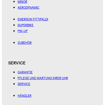
MINOR
GREY
IVORY
PINK
AERODYNAMIC
ENTDECKEN SIE
DIE ROBOTIC
EMERSON FITTIPALDI
ONE
KOLLEKTION
SUPERBIKE
PIN-UP
ZUBEHÖR
TITANIUM
SERVICE
GREEN
GARANTIE
ENTDECKEN SIE
PFLEGE UND WARTUNG IHRER UHR
DIE
SERVICE
AERODYNAMIC
KOLLEKTION
HÄNDLER