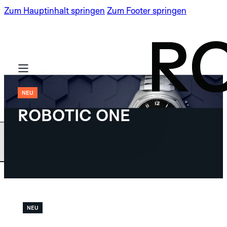
Zum Hauptinhalt springen
Zum Footer springen
NEU
ROBOTIC ONE
BASIS KOLLEKTION
LIMITIERTE
SPECTRA
AUFLAGEN
NEU
ROBOTIC ONE
NEU
SPECTRA