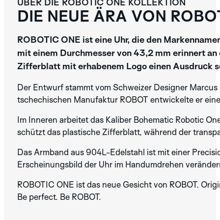
ÜBER DIE ROBOTIC ONE KOLLEKTION
DIE NEUE ÄRA VON ROBO
GREY
IVORY
PINK
ENTDECKEN SIE
DIE ROBOTIC
ROBOTIC ONE ist eine Uhr, die den Markennamen 
ONE
KOLLEKTION
mit einem Durchmesser von 43,2 mm erinnert an d
Zifferblatt mit erhabenem Logo einen Ausdruck sc
Der Entwurf stammt vom Schweizer Designer Marcus Eil
tschechischen Manufaktur ROBOT entwickelte er eine
Im Inneren arbeitet das Kaliber Bohematic Robotic O
TITANIUM
schützt das plastische Zifferblatt, während der trans
GREEN
Das Armband aus 904L-Edelstahl ist mit einer Precisi
ENTDECKEN SIE
Erscheinungsbild der Uhr im Handumdrehen verändern 
DIE
AERODYNAMIC
ROBOTIC ONE ist das neue Gesicht von ROBOT. Origin
KOLLEKTION
Be perfect. Be ROBOT.