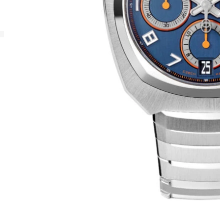
SERVICE
GRAPHIC
GRAPHIC SUTNAR
ANALOG
GARANTIE
GRAPHIC
SUTNAR
PFLEGE UND WARTUNG
IHRER UHR
SERVICE
APLOS
GRAPHIC
MINOR
FRANZ
ORBIS
EMERSON
KAFKA
FITTIPALDI
ANDERE AUSVERKAUFTE
SERIE