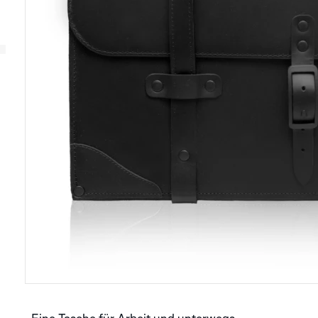
SERVICE
GRAPHIC
GRAPHIC SUTNAR
ANALOG
GARANTIE
GRAPHIC
SUTNAR
PFLEGE UND WARTUNG
IHRER UHR
SERVICE
APLOS
GRAPHIC
MINOR
FRANZ
ORBIS
EMERSON
KAFKA
FITTIPALDI
ANDERE AUSVERKAUFTE
SERIE