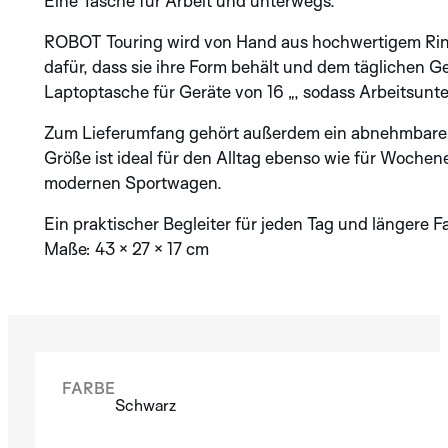
Eine Tasche für Arbeit und unterwegs.
SILVER
ANTHRACITE
ROBOT Touring wird von Hand aus hochwertigem Rindl
ENTDECKEN SIE
BRONZE
INDY
LE
dafür, dass sie ihre Form behält und dem täglichen G
AURA
SUNBURN
MANS
DIE SPECTRA
PVD
BLUE
Laptoptasche für Geräte von 16 „, sodass Arbeitsunte
KOLLEKTION
BLACK
BRONZE
COBALT
Zum Lieferumfang gehört außerdem ein abnehmbarer 
NICKEL
AURA
BLUE
Größe ist ideal für den Alltag ebenso wie für Wochene
PVD
modernen Sportwagen.
Ein praktischer Begleiter für jeden Tag und längere F
Maße: 43 × 27 × 17 cm
SILVER
BLUE
BLACK
NEU
SILVER
ENTDECKEN SIE
FARBE
DIE ALBATROS
Schwarz
KOLLEKTION
CAMEL
ELEPHANT
RHINO
ARDOISE
BLUE
BLACK