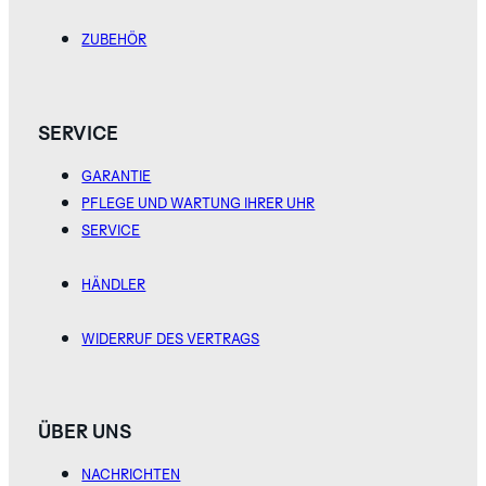
GREY
IVORY
PINK
ZUBEHÖR
ENTDECKEN SIE
DIE ROBOTIC
ONE
KOLLEKTION
SERVICE
GARANTIE
PFLEGE UND WARTUNG IHRER UHR
SERVICE
TITANIUM
HÄNDLER
GREEN
WIDERRUF DES VERTRAGS
ENTDECKEN SIE
DIE
AERODYNAMIC
KOLLEKTION
ÜBER UNS
NACHRICHTEN