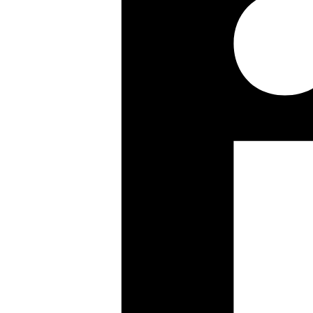
GREY
IVORY
PINK
ENTDECKEN SIE
DIE ROBOTIC
ONE
KOLLEKTION
TITANIUM
GREEN
ENTDECKEN SIE
DIE
AERODYNAMIC
KOLLEKTION