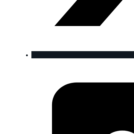
KOLLEKTION
TAPIR
WALRUS
WHITE
SILVER
ENTDECKEN SIE
DIE GRAPHIC
SUTNAR
KOLLEKTION
INDIGO