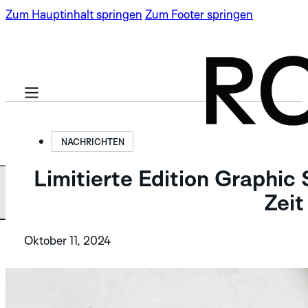
Zum Hauptinhalt springen
Zum Footer springen
NACHRICHTEN
Limitierte Edition Graphic
BASIS KOLLEKTION
Zeit
Oktober 11, 2024
LIMITIERTE
SPECTRA
AUFLAGEN
ROBOTIC ONE
NEU
SPECTRA