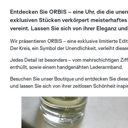
Entdecken Sie ORBIS – eine Uhr, die die unend
SILVER
exklusiven Stücken verkörpert meisterhaftes
vereint. Lassen Sie sich von ihrer Eleganz un
ENTDECKEN SIE
DIE APLOS
KOLLEKTION
Wir präsentieren ORBIS – eine exklusive limitierte Edi
Der Kreis, ein Symbol der Unendlichkeit, verleiht die
Jedes Detail ist besonders – vom mehrschichtigen Zif
enthüllt, sowie einem handgenähten Lederarmband.
Besuchen Sie unser Boutique und entdecken Sie diese e
und lassen Sie sich von ihrer zeitlosen Schönheit inspir