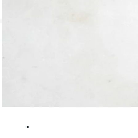
SERVICE
GRAPHIC
GRAPHIC SUTNAR
ANALOG
GARANTIE
GRAPHIC
SUTNAR
PFLEGE UND WARTUNG
IHRER UHR
SERVICE
APLOS
GRAPHIC
MINOR
FRANZ
ORBIS
EMERSON
KAFKA
FITTIPALDI
ANDERE AUSVERKAUFTE
SERIE