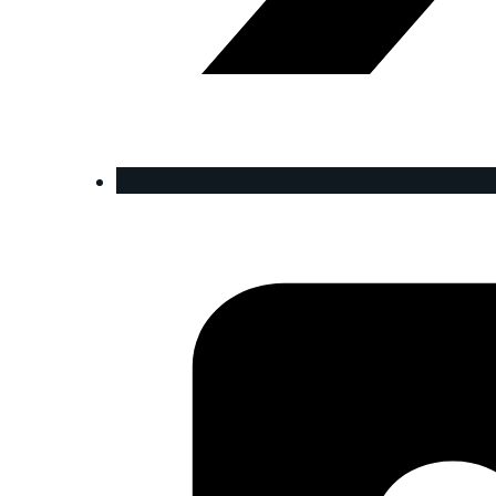
GREY
IVORY
PINK
ENTDECKEN SIE
DIE ROBOTIC
ONE
KOLLEKTION
TITANIUM
GREEN
ENTDECKEN SIE
DIE
AERODYNAMIC
KOLLEKTION