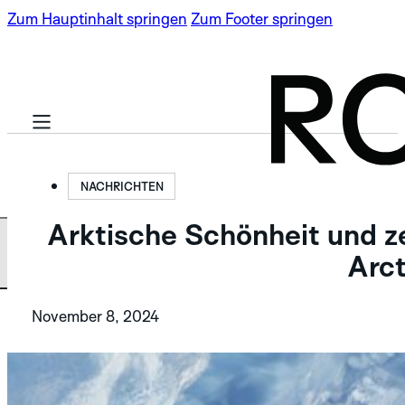
Zum Hauptinhalt springen
Zum Footer springen
NACHRICHTEN
Arktische Schönheit und ze
BASIS KOLLEKTION
Arct
November 8, 2024
LIMITIERTE
SPECTRA
AUFLAGEN
ROBOTIC ONE
NEU
SPECTRA