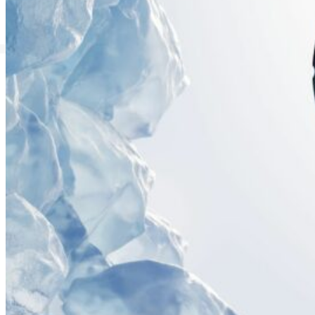
SERVICE
GRAPHIC
GRAPHIC SUTNAR
ANALOG
GARANTIE
GRAPHIC
SUTNAR
PFLEGE UND WARTUNG
IHRER UHR
SERVICE
APLOS
GRAPHIC
MINOR
FRANZ
ORBIS
EMERSON
KAFKA
FITTIPALDI
ANDERE AUSVERKAUFTE
SERIE