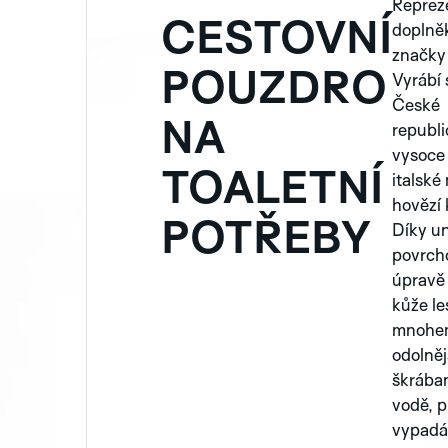
Repreze
CESTOVNÍ
doplněk
značky
POUZDRO
Vyrábí 
České
NA
republi
vysoce 
TOALETNÍ
italské
hovězí 
POTŘEBY
Díky un
povrch
úpravě 
kůže les
mnohe
odolněj
škrába
vodě, p
vypadá