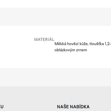
MATERIÁL
Měkká hovězí kůže, tloušťka 1,2
oblázkovým zrnem
KU
NAŠE NABÍDKA