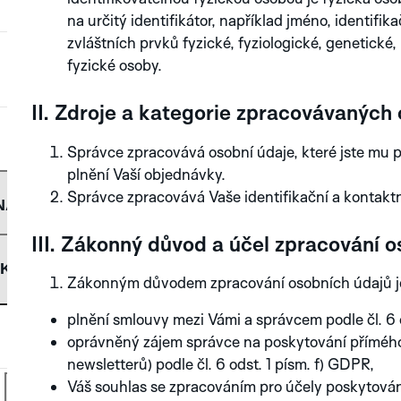
na určitý identifikátor, například jméno, identifika
zvláštních prvků fyzické, fyziologické, genetické
MINOR
ROBOTIC ONE
NOVINKA
fyzické osoby.
AERODYNAMIC
II. Zdroje a kategorie zpracovávaných
MINOR
NOVINKA
NOVINKA
NOVI
Správce zpracovává osobní údaje, které jste mu p
SPECTRA
plnění Vaší objednávky.
AERODYNAMIC
NOVINKA
Správce zpracovává Vaše identifikační a kontaktn
NÁS
ALBATROS
SPECTRA
III. Zákonný důvod a účel zpracování 
KONTAKT
NÁŠ PŘÍBĚH
Zákonným důvodem zpracování osobních údajů j
IDA
ALBATROS
NOVINKA
NOVINKA
plnění smlouvy mezi Vámi a správcem podle čl. 6 
MANUFAKTURA
PRODEJCI
oprávněný zájem správce na poskytování přímého
APLOS
newsletterů) podle čl. 6 odst. 1 písm. f) GDPR,
IDA
NOVINKA
Váš souhlas se zpracováním pro účely poskytován
KATALOG
KONTAKTUJTE NÁS