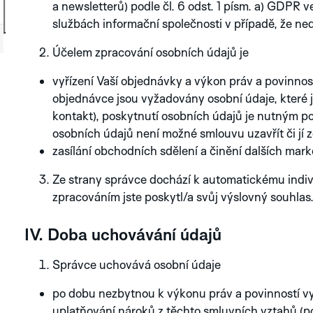
SERVIS
a newsletterů) podle čl. 6 odst. 1 písm. a) GDPR 
GRAPHIC ANALOG
APLOS
službách informační společnosti v případě, že ne
NOVINKA
Účelem zpracování osobních údajů je
ZÁRUČNÍ PODMÍNKY
GRAPHIC
GRAPHIC SUTNAR
ANALOG
vyřízení Vaší objednávky a výkon práv a povinnos
objednávce jsou vyžadovány osobní údaje, které 
PÉČE A ÚDRŽBA HODINEK
GRAPHIC
kontakt), poskytnutí osobních údajů je nutným p
SUTNAR
osobních údajů není možné smlouvu uzavřít či jí z
zasílání obchodních sdělení a činění dalších mark
SERVIS
GRAPHIC
LEGENDS
MINOR
APLOS
GRAPHIC
SUTNAR
LEGENDS
EMERSON
FRANZ
ORBIS
PUPP
Ze strany správce dochází k automatickému indi
JOSEF
FITTIPALDI
KAFKA
325
MAŠÍN
zpracováním jste poskytl/a svůj výslovný souhlas
OSTATNÍ VYPRODANÉ
IV. Doba uchovávání údajů
ŘADY
Správce uchovává osobní údaje
po dobu nezbytnou k výkonu práv a povinností vy
MONZA
BRONZE
INDY
uplatňování nároků z těchto smluvních vztahů (p