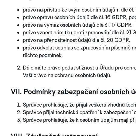
právo na přístup ke svým osobním údajům dle čl.
CAMEL
ELEPHANT
RHI
právo opravu osobních údajů dle čl. 16 GDPR, po
ARDOISE
BLUE
BLA
právo na výmaz osobních údajů dle čl. 17 GDPR.
SILVER
IVORY
PI
SILVER
BLUE
právo vznést námitku proti zpracování dle čl. 21
právo na přenositelnost údajů dle čl. 20 GDPR.
PROZKOUMEJTE
právo odvolat souhlas se zpracováním písemně neb
AURA
AURA
NE
KOLEKCI ALBATRO
SUNRAY
těchto podmínek.
Dále máte právo podat stížnost u Úřadu pro ochr
Vaší právo na ochranu osobních údajů.
LE
MONACO
SPA
VII. Podmínky zabezpečení osobních ú
MANS
BLACK
GRE
BLUE
BLACK
Správce prohlašuje, že přijal veškerá vhodná tec
STREAMLINE
COPPER
SILV
PROZKOUMEJTE
BEIGE
BROWN
MET
Správce přijal technická opatření k zabezpečení d
PROZKOUMEJTE
KOLEKCI MINOR
KOLEKCI GRAPHIC
Správce prohlašuje, že k osobním údajům mají př
ANALOG