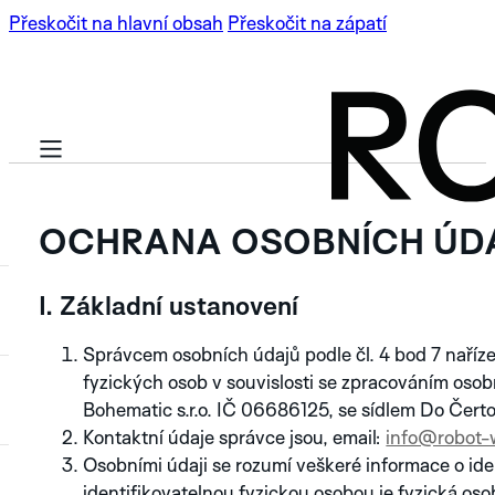
Přeskočit na hlavní obsah
Přeskočit na zápatí
OCHRANA OSOBNÍCH ÚD
I. Základní ustanovení
ZÁKLADNÍ ŘADA
Správcem osobních údajů podle čl. 4 bod 7 naří
fyzických osob v souvislosti se zpracováním osob
ARTISAN
NOVINKA
LIMITOVANÉ EDICE
Bohematic s.r.o. IČ 06686125, se sídlem Do Čerto
Kontaktní údaje správce jsou, email:
info@robot-
ROBOTIC
Osobními údaji se rozumí veškeré informace o ide
NOVINKA
ARTISAN
ONE
NOVINKA
NOVINKA
identifikovatelnou fyzickou osobou je fyzická oso