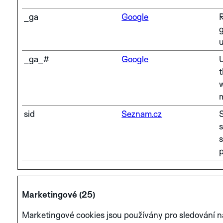
_ga
Google
R
g
_ga_#
Google
t
w
m
sid
Seznam.cz
s
Marketingové (25)
Marketingové cookies jsou používány pro sledování 