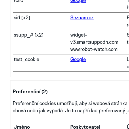
rc::c
Google
T
sid [x2]
Seznam.cz
ssupp_# [x2]
widget-
S
v3.smartsuppcdn.com
www.robot-watch.com
test_cookie
Google
U
c
Preferenční (2)
Preferenční cookies umožňují, aby si webová stránka
chová nebo jak vypadá. Je to například preferovaný j
Jméno
Poskytovatel