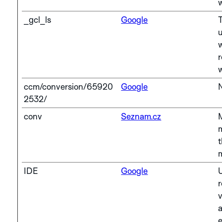
w
_gcl_ls
Google
w
ccm/conversion/65920
Google
2532/
conv
Seznam.cz
M
IDE
Google
r
v
e