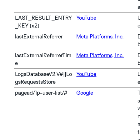
a
LAST_RESULT_ENTRY
YouTube
U
_KEY [x2]
lastExternalReferrer
Meta Platforms, Inc.
b
lastExternalReferrerTim
Meta Platforms, Inc.
e
b
LogsDatabaseV2:V#||Lo
YouTube
U
gsRequestsStore
pagead/1p-user-list/#
Google
T
s
n
f