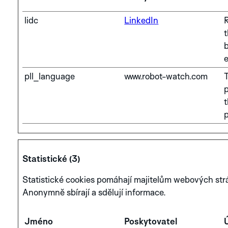
lidc
LinkedIn
R
t
b
BLUE
pll_language
www.robot-watch.com
T
PROZKOUMEJTE
p
KOLEKCI APLOS
t
p
Statistické (3)
Statistické cookies pomáhají majitelům webových strá
Anonymně sbírají a sdělují informace.
Jméno
Poskytovatel