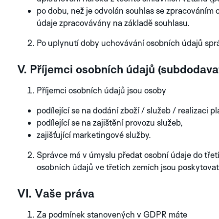
GREEN
AURA
SUN
PVD
po dobu, než je odvolán souhlas se zpracováním os
údaje zpracovávány na základě souhlasu.
TITANIUM
COBALT
BRO
GREEN
BLUE
AUR
PVD
Po uplynutí doby uchovávání osobních údajů spr
V. Příjemci osobních údajů (subdodava
Příjemci osobních údajů jsou osoby
NO. 1
podílející se na dodání zboží / služeb / realizaci 
PROZKOUMEJTE
podílející se na zajištění provozu služeb,
KOLEKCI ARTISAN
SILVER
BLUE
BL
zajišťující marketingové služby.
SILVER
ANTHRACITE
NOVINKA
Správce má v úmyslu předat osobní údaje do třet
osobních údajů ve třetích zemích jsou poskytovat
PROZKOUMEJTE
KOLEKCI SPECTRA
VI. Vaše práva
Za podmínek stanovených v GDPR máte