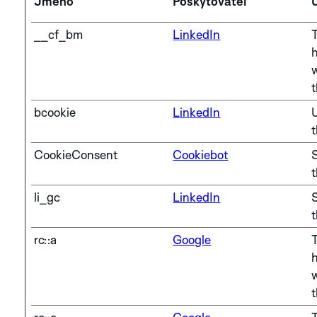
Jméno
Poskytovatel
__cf_bm
LinkedIn
T
PROZKOUMEJTE
KOLEKCI ROBOTIC
h
ONE
w
BLACK
BROWN
GR
t
bcookie
LinkedIn
t
BLACK
NICKEL
CookieConsent
Cookiebot
S
PROZKOUMEJTE
KOLEKCI
li_gc
LinkedIn
S
AERODYNAMIC
rc::a
Google
T
SILVER
h
w
PROZKOUMEJTE
t
KOLEKCI IDA