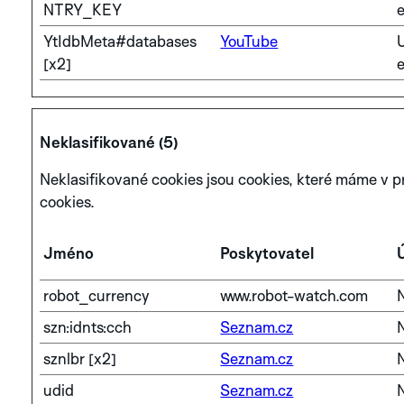
NTRY_KEY
YtIdbMeta#databases
YouTube
U
[x2]
Neklasifikované (5)
Neklasifikované cookies jsou cookies, které máme v pr
cookies.
Jméno
Poskytovatel
robot_currency
www.robot-watch.com
szn:idnts:cch
Seznam.cz
sznlbr [x2]
Seznam.cz
udid
Seznam.cz