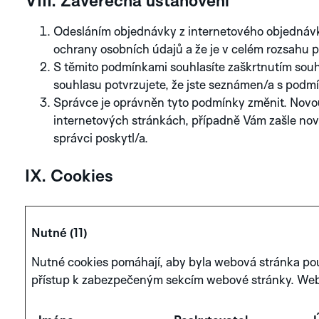
VIII. Závěrečná ustanovení
Odesláním objednávky z internetového objednávk
ochrany osobních údajů a že je v celém rozsahu př
S těmito podmínkami souhlasíte zaškrtnutím souh
souhlasu potvrzujete, že jste seznámen/a s podmí
Správce je oprávněn tyto podmínky změnit. Novo
internetových stránkách, případně Vám zašle nov
správci poskytl/a.
IX. Cookies
TAPIR
WALRUS
Nutné (11)
WHITE
SILVER
Nutné cookies pomáhají, aby byla webová stránka pou
přístup k zabezpečeným sekcím webové stránky. Web
PROZKOUMEJTE
KOLEKCI GRAPHIC
SUTNAR
INDIGO