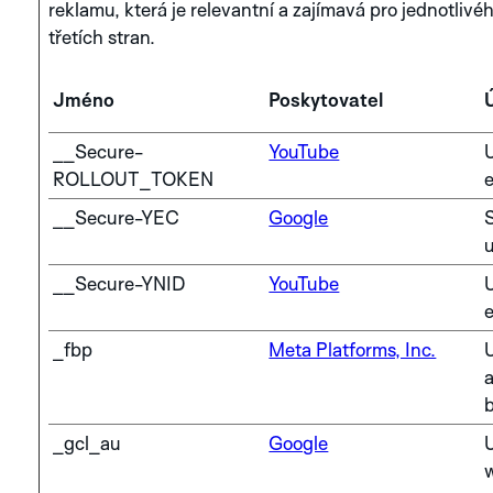
reklamu, která je relevantní a zajímavá pro jednotlivé
třetích stran.
Jméno
Poskytovatel
__Secure-
YouTube
U
ROLLOUT_TOKEN
__Secure-YEC
Google
S
__Secure-YNID
YouTube
U
_fbp
Meta Platforms, Inc.
U
b
_gcl_au
Google