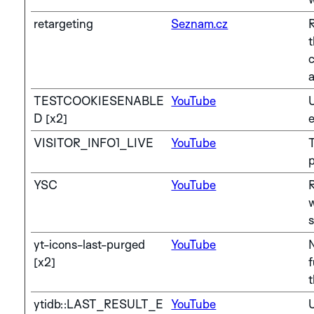
retargeting
Seznam.cz
t
c
a
TESTCOOKIESENABLE
YouTube
U
D [x2]
VISITOR_INFO1_LIVE
YouTube
T
YSC
YouTube
R
yt-icons-last-purged
YouTube
[x2]
ytidb::LAST_RESULT_E
YouTube
U