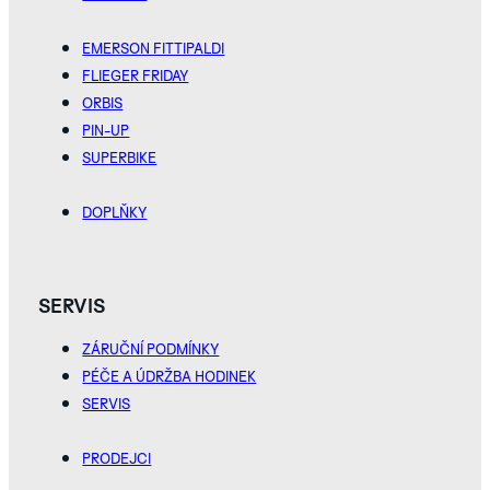
EMERSON FITTIPALDI
PROZKOUMEJTE
KOLEKCI ROBOTIC
FLIEGER FRIDAY
ONE
ORBIS
BLACK
BROWN
GR
PIN-UP
SUPERBIKE
BLACK
DOPLŇKY
NICKEL
PROZKOUMEJTE
KOLEKCI
SERVIS
AERODYNAMIC
ZÁRUČNÍ PODMÍNKY
SILVER
PÉČE A ÚDRŽBA HODINEK
SERVIS
PROZKOUMEJTE
KOLEKCI IDA
PRODEJCI