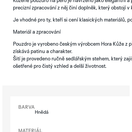
Kožené pouzdro na pero je navrženo jako elegantní a p
GREEN
AURA
SUN
PVD
precizní zpracování z něj činí doplněk, který obstojí
TITANIUM
COBALT
BRO
Je vhodné pro ty, kteří si cení klasických materiálů,
GREEN
BLUE
AUR
PVD
Materiál a zpracování
Pouzdro je vyrobeno českým výrobcem Hora Kůže z pří
získává patinu a charakter.
NO. 1
Šití je provedeno ručně sedlářským stehem, který zaji
ošetřené pro čistý vzhled a delší životnost.
PROZKOUMEJTE
KOLEKCI ARTISAN
SILVER
BLUE
BL
SILVER
ANTHRACITE
NOVINKA
PROZKOUMEJTE
KOLEKCI SPECTRA
BARVA
Hnědá
MATERIÁL