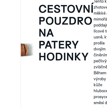
Tento k
CESTOVNÍ
zhotov
měkké 
POUZDRO
mimoř
poddaj
NA
lícové t
usně, k
PATERY
prošla
dvojím
HODINKY
činění
pečliv
zvláčn
Během
výroby 
kůže
hluboc
prosyc
směsí d