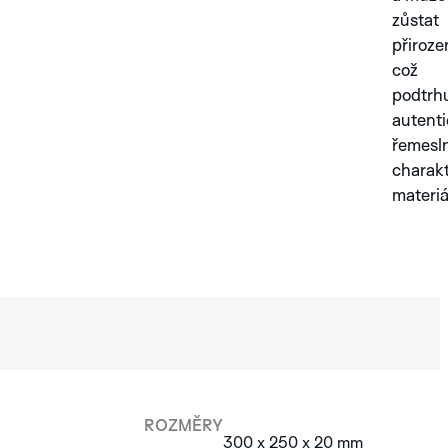
zůstat
přiroze
což
podtrh
autent
řemesl
charak
materiá
ROZMĚRY
300 x 250 x 20 mm