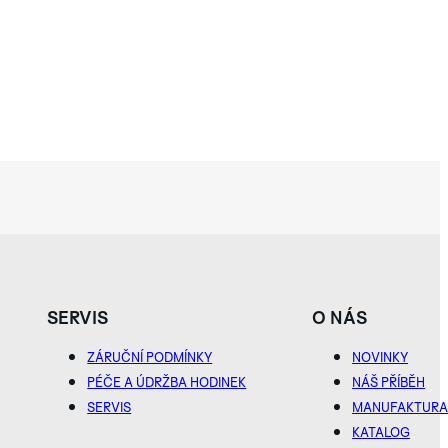
SERVIS
O NÁS
ZÁRUČNÍ PODMÍNKY
NOVINKY
PÉČE A ÚDRŽBA HODINEK
NÁŠ PŘÍBĚH
SERVIS
MANUFAKTUR
KATALOG