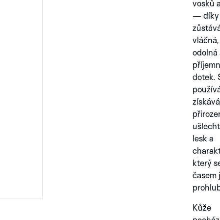
vosků a
— díky
zůstáv
vláčná,
odolná 
příjem
dotek. 
použív
získává
přiroze
ušlecht
lesk a
charakt
který s
časem 
prohlub
Kůže
pochází