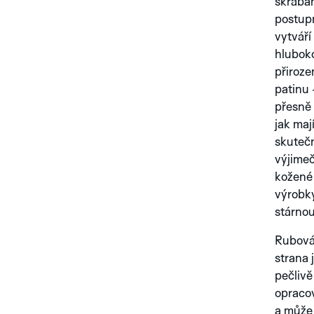
škrába
postup
vytváří
hlubok
přiroz
patinu
přesně 
jak maj
skuteč
výjime
kožené
výrobk
stárnou
Rubov
strana 
pečlivě
opraco
a může