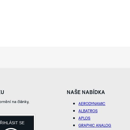
KU
NAŠE NABÍDKA
rnění na články,
AERODYNAMIC
ALBATROS
APLOS
ŘIHLÁSIT SE
GRAPHIC ANALOG