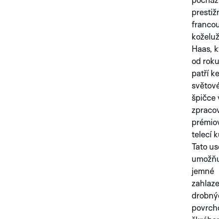
prestiž
franco
koželu
Haas, k
od roku
patří k
světov
špičce 
zpraco
prémio
telecí 
Tato u
umožňu
jemné
zahlaze
drobný
povrch